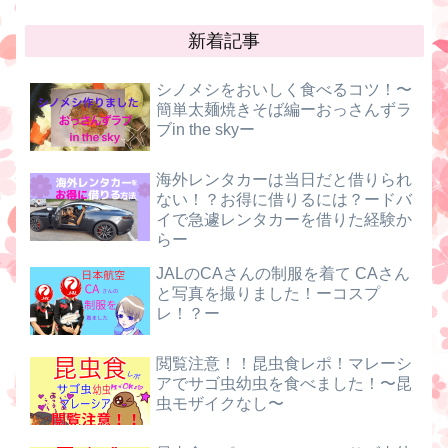
新着記事
シノメシをおいしく食べるコツ！〜
簡単太麺焼きそば編ーおっさんずラ
ブin the skyー
海外レンタカーは当日だと借りられ
ない！？お得に借りるには？ードバ
イで急遽レンタカーを借りた経験か
らー
JALのCAさんの制服を着て CAさん
と写真を撮りました！ーコスプ
レ！？ー
閲覧注意！！昆虫食レポ！マレーシ
アでサゴ虫幼虫を食べました！〜昆
虫モザイクなし〜