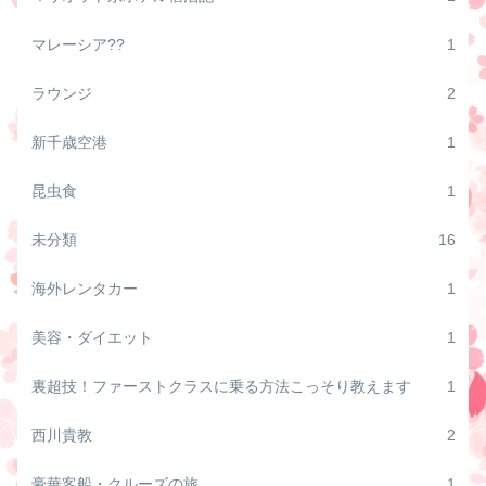
マレーシア??
1
ラウンジ
2
新千歳空港
1
昆虫食
1
未分類
16
海外レンタカー
1
美容・ダイエット
1
裏超技！ファーストクラスに乗る方法こっそり教えます
1
西川貴教
2
豪華客船・クルーズの旅
1