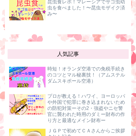
昆虫食レポ！マレーシアでサゴ虫幼
虫を食べました！〜昆虫モザイク済
み〜
人気記事
時短！オランダ空港での免税手続き
のコツとマル秘裏技！（アムステル
ダムスキポール空港）
プロが教える！ハワイ、ヨーロッパ
や外国で犯罪に巻き込まれないため
の防犯対策ーその2・強盗やニセ警
官に襲われた時用のダミー財布の作
り方と最適なメイン財布ー
ＪＧＰで初めてＣＡさんからご挨拶