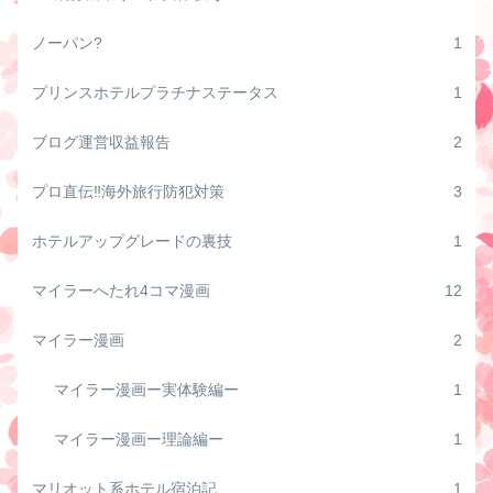
ノーパン?
1
プリンスホテルプラチナステータス
1
ブログ運営収益報告
2
プロ直伝‼️海外旅行防犯対策
3
ホテルアップグレードの裏技
1
マイラーへたれ4コマ漫画
12
マイラー漫画
2
マイラー漫画ー実体験編ー
1
マイラー漫画ー理論編ー
1
マリオット系ホテル宿泊記
1