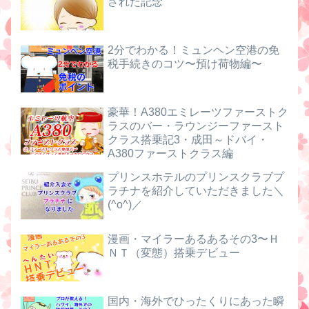
された記念
2分でわかる！ミュンヘン空港の免
税手続きのコツ〜預け荷物編〜
豪華！A380エミレーツファーストク
ラスのバー・ラウンジーファースト
クラス搭乗記3・成田～ドバイ・
A380ファーストクラス編
プリンスホテルのプリンスクラブプ
ラチナを紹介していただきました＼
(^o^)／
漫画・マイラーあるあるその3〜Ｈ
ＮＴ（変態）搭乗デビュー
国内・海外でひったくりにあった瞬