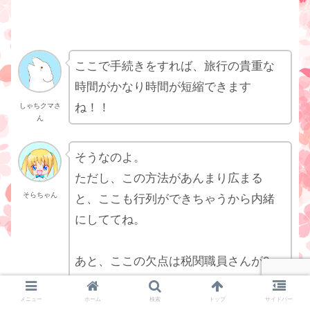
ここで手続きをすれば、旅行の貴重な
時間がかなり時間が短縮できます
ね！！
しゃちクマさ
ん
そうなのよ。
ただし、この方法があんまり広まる
そらちゃん
と、ここも行列ができちゃうから内緒
にしててね。
あと、ここの欠点は税関職員さんが2、
3人しかいないし、ランチタイムは1人
だけになることもあるから、ややこし
メニュー
ホーム
検索
トップ
サイドバー