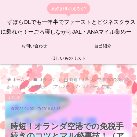
旅好きOLのえろぐ?
ずぼらOLでも一年半でファーストとビジネスクラス
に乗れた！ーごろ寝しながらJAL・ANAマイル集めー
お問い合わせ
自己紹介
ほしいものリスト
ホーム
オランダ
時短！オランダ空港での免税手続
きのコツとマル秘裏技！（アムステルダムスキポール空港）
オランダ
2023.04.02
2019.03.15
時短！オランダ空港での免税手
続きのコツとマル秘裏技！（ア