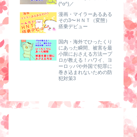
(^o^)／
漫画・マイラーあるある
その3〜ＨＮＴ（変態）
搭乗デビュー
国内・海外でひったくり
にあった瞬間、被害を最
小限におさえる方法ープ
ロが教える！ハワイ、ヨ
ーロッパや外国で犯罪に
巻き込まれないための防
犯対策3