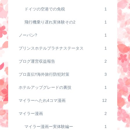
ドイツの空港での免税
1
飛行機乗り遅れ実体験その2
1
ノーパン?
1
プリンスホテルプラチナステータス
1
ブログ運営収益報告
2
プロ直伝‼️海外旅行防犯対策
3
ホテルアップグレードの裏技
1
マイラーへたれ4コマ漫画
12
マイラー漫画
2
マイラー漫画ー実体験編ー
1