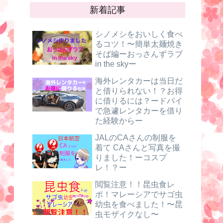
新着記事
シノメシをおいしく食べ
るコツ！〜簡単太麺焼き
そば編ーおっさんずラブ
in the skyー
海外レンタカーは当日だ
と借りられない！？お得
に借りるには？ードバイ
で急遽レンタカーを借り
た経験からー
JALのCAさんの制服を
着て CAさんと写真を撮
りました！ーコスプ
レ！？ー
閲覧注意！！昆虫食レ
ポ！マレーシアでサゴ虫
幼虫を食べました！〜昆
虫モザイクなし〜