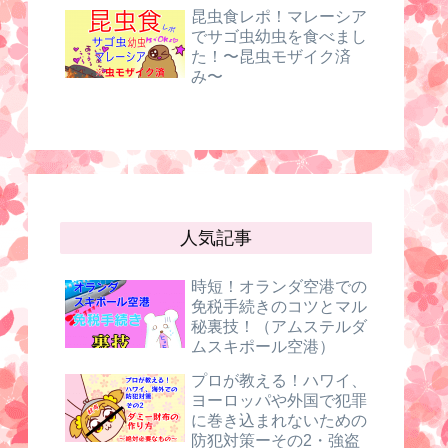
昆虫食レポ！マレーシア
でサゴ虫幼虫を食べまし
た！〜昆虫モザイク済
み〜
人気記事
時短！オランダ空港での
免税手続きのコツとマル
秘裏技！（アムステルダ
ムスキポール空港）
プロが教える！ハワイ、
ヨーロッパや外国で犯罪
に巻き込まれないための
防犯対策ーその2・強盗