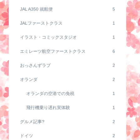
JAL A350 就航便
5
JALファーストクラス
1
イラスト・コミックスタジオ
1
エミレーツ航空ファーストクラス
6
おっさんずラブ
2
オランダ
2
オランダの空港での免税
1
飛行機乗り遅れ実体験
1
グルメ記事?
2
ドイツ
2