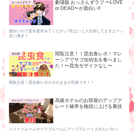
劇場版 おっさんずラブ 〜LOVE
おっさんずラブ
or DEAD〜が面白い‼︎
面白いので是非是非みてください?見ないと人生損してますよー←
言い過ぎ？
閲覧注意！！昆虫食レポ！マレ
未分類
ーシアでサゴ虫幼虫を食べまし
た！〜昆虫モザイクなし〜
閲覧注意！昆虫食レポのそのままの写真です！！
高級ホテルのお部屋のアップグ
ホテルアップグレードの裏技
レード確率を格段に上げる裏技
スイートルームやクラブルームにアップグレードされたい方へ