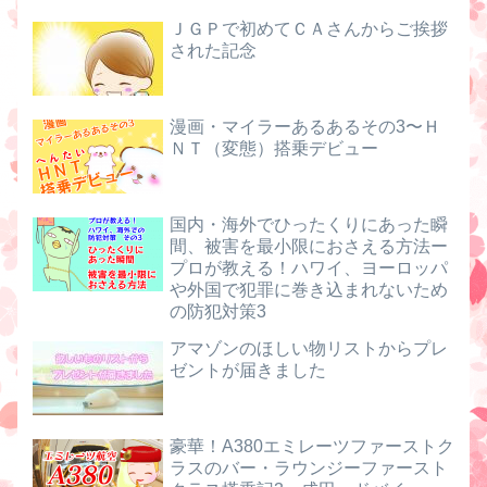
ＪＧＰで初めてＣＡさんからご挨拶
された記念
漫画・マイラーあるあるその3〜Ｈ
ＮＴ（変態）搭乗デビュー
国内・海外でひったくりにあった瞬
間、被害を最小限におさえる方法ー
プロが教える！ハワイ、ヨーロッパ
や外国で犯罪に巻き込まれないため
の防犯対策3
アマゾンのほしい物リストからプレ
ゼントが届きました
豪華！A380エミレーツファーストク
ラスのバー・ラウンジーファースト