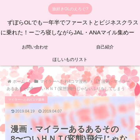
旅好きOLのえろぐ?
ずぼらOLでも一年半でファーストとビジネスクラス
に乗れた！ーごろ寝しながらJAL・ANAマイル集めー
お問い合わせ
自己紹介
ほしいものリスト
ホーム
マイラーへたれ4コマ漫画
漫画・マイラー
あるあるその8〜ついＨＮＴ(変態)飛行じゃないふりをしてしまう
マイラーへたれ4コマ漫画
2019.04.19
2019.04.07
漫画・マイラーあるあるその
8〜ついＨＮＴ(変態)飛行じゃな