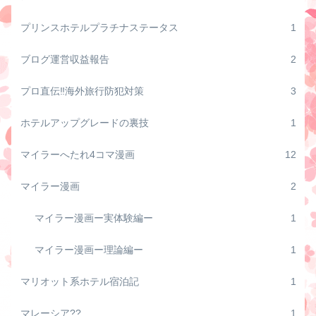
プリンスホテルプラチナステータス
1
ブログ運営収益報告
2
プロ直伝‼️海外旅行防犯対策
3
ホテルアップグレードの裏技
1
マイラーへたれ4コマ漫画
12
マイラー漫画
2
マイラー漫画ー実体験編ー
1
マイラー漫画ー理論編ー
1
マリオット系ホテル宿泊記
1
マレーシア??
1