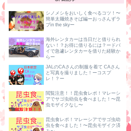
シノメシをおいしく食べるコツ！〜
簡単太麺焼きそば編ーおっさんずラ
ブin the skyー
海外レンタカーは当日だと借りられ
ない！？お得に借りるには？ードバ
イで急遽レンタカーを借りた経験か
らー
JALのCAさんの制服を着て CAさん
と写真を撮りました！ーコスプ
レ！？ー
閲覧注意！！昆虫食レポ！マレーシ
アでサゴ虫幼虫を食べました！〜昆
虫モザイクなし〜
昆虫食レポ！マレーシアでサゴ虫幼
虫を食べました！〜昆虫モザイク済