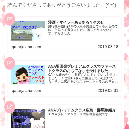
読んでくださってありがとうございました。(^○^)
漫画・マイラーあるある？その1
飛行機や旅行好きの人なら共感してもらえるので
は、と思って書きました。 落ちとかはないで
す。すみません。
qatarjalana.com
2019.03.18
ANA羽田発プレミアムクラスでファース
トクラスのおもてなしを受けました
CAさん達の先生、教官さんのおもてなしを受け
ました！！ 教官CAさんに担当していただいた
ら、そこに広がるのはファーストクラスの世界で
す。
qatarjalana.com
2019.03.31
ANAプレミアムクラス広島ー那覇線紹介
ＡＮＡプレミアムクラスの広島那覇便です