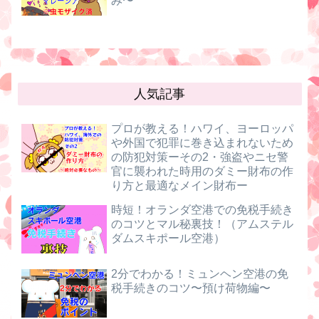
み〜
人気記事
プロが教える！ハワイ、ヨーロッパ
や外国で犯罪に巻き込まれないため
の防犯対策ーその2・強盗やニセ警
官に襲われた時用のダミー財布の作
り方と最適なメイン財布ー
時短！オランダ空港での免税手続き
のコツとマル秘裏技！（アムステル
ダムスキポール空港）
2分でわかる！ミュンヘン空港の免
税手続きのコツ〜預け荷物編〜