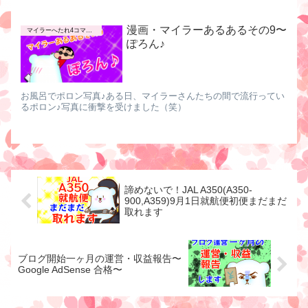
漫画・マイラーあるあるその9〜
マイラーへたれ4コマ漫画
ぽろん♪
お風呂でポロン写真♪ある日、マイラーさんたちの間で流行ってい
るポロン♪写真に衝撃を受けました（笑）
諦めないで！JAL A350(A350-
900,A359)9月1日就航便初便まだまだ
取れます
ブログ開始一ヶ月の運営・収益報告〜
Google AdSense 合格〜