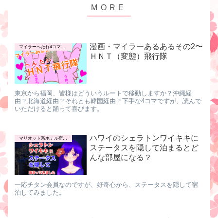
漫画・マイラーあるあるその2〜
マイラーへたれ4コマ漫画
ＨＮＴ（変態）飛行隊
東京から福岡、皆様はどういうルートで移動しますか？沖縄経
由？北海道経由？それとも韓国経由？下手な4コマですが、読んで
いただけると踊って喜びます。
ハワイのシェラトンワイキキに
マリオット系ホテル宿泊記
ステータスを隠して泊まるとど
んな部屋になる？
一応チタン会員なのですが、好奇心から、ステータスを隠して宿
泊してみました。