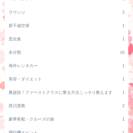
ラウンジ
2
新千歳空港
1
昆虫食
1
未分類
16
海外レンタカー
1
美容・ダイエット
1
裏超技！ファーストクラスに乗る方法こっそり教えます
1
西川貴教
2
豪華客船・クルーズの旅
1
飛行機イベント
1