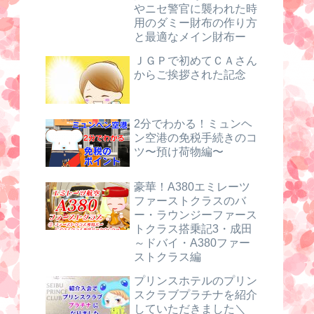
やニセ警官に襲われた時
用のダミー財布の作り方
と最適なメイン財布ー
ＪＧＰで初めてＣＡさん
からご挨拶された記念
2分でわかる！ミュンヘ
ン空港の免税手続きのコ
ツ〜預け荷物編〜
豪華！A380エミレーツ
ファーストクラスのバ
ー・ラウンジーファース
トクラス搭乗記3・成田
～ドバイ・A380ファー
ストクラス編
プリンスホテルのプリン
スクラブプラチナを紹介
していただきました＼