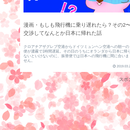
漫画・もしも飛行機に乗り遅れたら？その2
交渉してなんとか日本に帰れた話
クロアチアザグレブ空港からドイツミュンヘン空港への朝一の
便が濃霧で1時間遅延。その日のうちにオランダから日本に帰
ないといけないのに、振替便では日本への飛行機に間に合いま
せん。
2019.03.
スポ