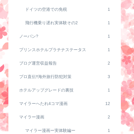
ドイツの空港での免税
1
飛行機乗り遅れ実体験その2
1
ノーパン?
1
プリンスホテルプラチナステータス
1
ブログ運営収益報告
2
プロ直伝‼️海外旅行防犯対策
3
ホテルアップグレードの裏技
1
マイラーへたれ4コマ漫画
12
マイラー漫画
2
マイラー漫画ー実体験編ー
1