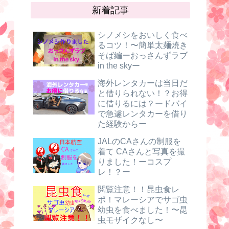
新着記事
シノメシをおいしく食べ
るコツ！〜簡単太麺焼き
そば編ーおっさんずラブ
in the skyー
海外レンタカーは当日だ
と借りられない！？お得
に借りるには？ードバイ
で急遽レンタカーを借り
た経験からー
JALのCAさんの制服を
着て CAさんと写真を撮
りました！ーコスプ
レ！？ー
閲覧注意！！昆虫食レ
ポ！マレーシアでサゴ虫
幼虫を食べました！〜昆
虫モザイクなし〜