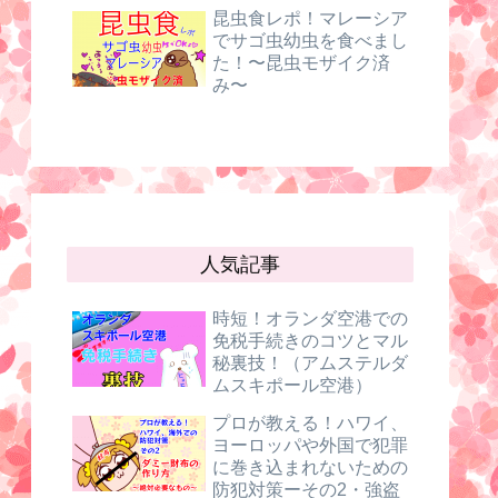
昆虫食レポ！マレーシア
でサゴ虫幼虫を食べまし
た！〜昆虫モザイク済
み〜
人気記事
時短！オランダ空港での
免税手続きのコツとマル
秘裏技！（アムステルダ
ムスキポール空港）
プロが教える！ハワイ、
ヨーロッパや外国で犯罪
に巻き込まれないための
防犯対策ーその2・強盗