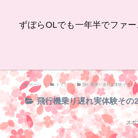
ずぼらOLでも一年半でファー
ホーム
ドイツ
飛行機乗り遅れ実体験その2
飛行機乗り遅れ実体験その
スポ