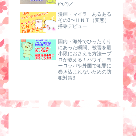
(^o^)／
漫画・マイラーあるある
その3〜ＨＮＴ（変態）
搭乗デビュー
国内・海外でひったくり
にあった瞬間、被害を最
小限におさえる方法ープ
ロが教える！ハワイ、ヨ
ーロッパや外国で犯罪に
巻き込まれないための防
犯対策3